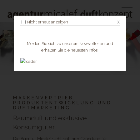
Nicht erneut anzeigen
X
Melden Sie sich zu unserem Newsletter an und
erhalten Sie die neuesten Infos.
MARKENVERTRIEB,
PRODUKTENTWICKLUNG UND
DUFTMARKETING
Raumduft und exklusive
Konsumgüter
Die Agentur Micalef steht seit ihrer Gründung für