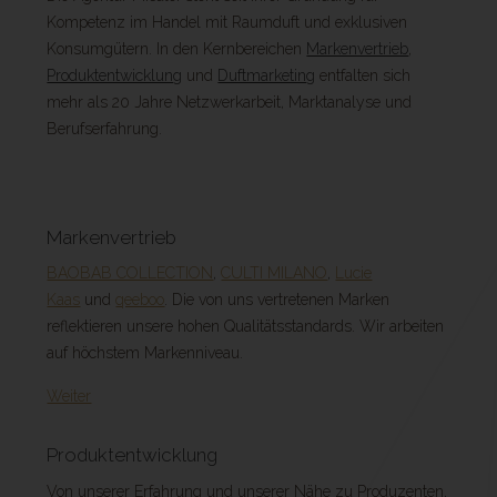
Kompetenz im Handel mit Raumduft und exklusiven
Konsumgütern. In den Kernbereichen
Markenvertrieb
,
Produktentwicklung
und
Duftmarketing
entfalten sich
mehr als 20 Jahre Netzwerkarbeit, Marktanalyse und
Berufserfahrung.
Markenvertrieb
BAOBAB COLLECTION
,
CULTI MILANO
,
Lucie
Kaas
und
qeeboo
. Die von uns vertretenen Marken
reflektieren unsere hohen Qualitätsstandards. Wir arbeiten
auf höchstem Markenniveau.
Weiter
Produktentwicklung
Von unserer Erfahrung und unserer Nähe zu Produzenten,